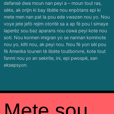
defansè dwa moun nan peyi a – moun tout ras,
sèks, ak orijin ki bay libète nou enpòtans epi ki
mete men nan pat la pou ede vwazen nou yo. Nou
voye jete jefò rejim otoritè sa a ap fè pou l simaye
laperèz sou baz aparans nou oswa peyi kote nou
soti. Nou konnen imigran yo se nannan kominote
nou yo, kilti nou, ak peyi nou. Nou fè yon sèl pou
fè Amerika tounen tè libète toutbonvre, kote tout
fanmi nou yo an sekirite, ini, epi pwospè, san
eksepsyon.
Mete sou