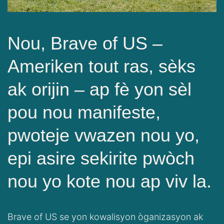
Nou, Brave of US –
Ameriken tout ras, sèks
ak orijin – ap fè yon sèl
pou nou manifeste,
pwoteje vwazen nou yo,
epi asire sekirite pwòch
nou yo kote nou ap viv la.
Brave of US se yon kowalisyon òganizasyon ak